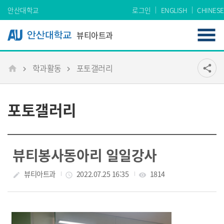
Skip Menu
안산대학교
로그인
ENGLISH
CHINESE
뷰티아트과
학과활동
포토갤러리
공유
share
메인
포토갤러리
뷰티봉사동아리 일일강사
작성자
뷰티아트과
작성일
2022.07.25 16:35
조회수
1814
create
access_time
visibility