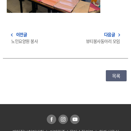
이전글
다음글
navigate_before
navigate_next
노인요양원 봉사
뷰티봉사동아리 모임
목록