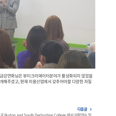
 금강연화님은 뷰티크리에이터분야가 활성화되지 않았을
개해주셨고, 현재 미용산업에서 갖추어야할 다양한 자질
다음글
navigate_next
국 Burton and South Derbyshire College 에서 어학연수 및