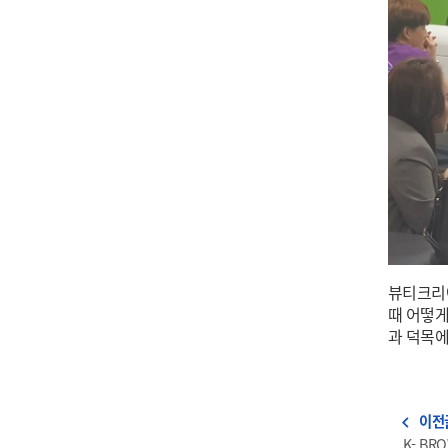
뷰티크리
때 어떻
과 덕목
이전
navigate_before
K- B