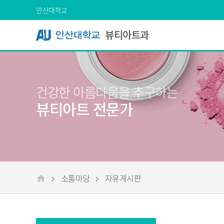
Skip Menu
안산대학교
뷰티아트과
건강한 아름다움을 추구하는
뷰티아트 전문가
소통마당
자유게시판
메인