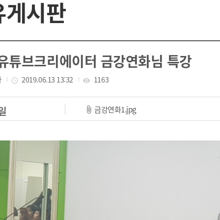
유게시판
유튜브크리에이터 금강연화님 특강
자
작성일
2019.06.13 13:32
조회수
1163
access_time
visibility
파일 다운로드
금강연화1.jpg
일