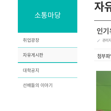
자
소통마당
인기
취업광장
작성자
관리
create
자유게시판
첨부파
대학공지
선배들의 이야기