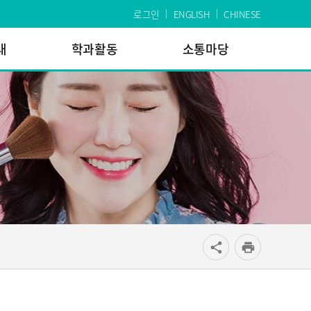
로그인
ENGLISH
CHINESE
내
학과활동
소통마당
공유
share
print