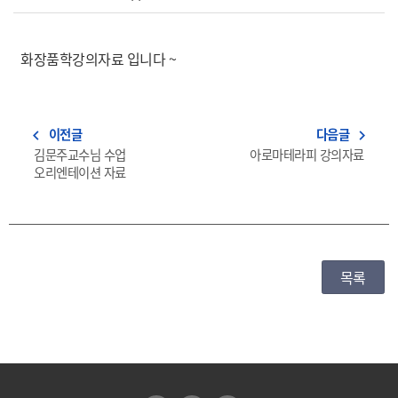
화장품학강의자료 입니다 ~
이전글
다음글
navigate_before
navigate_next
김문주교수님 수업
아로마테라피 강의자료
오리엔테이션 자료
목록