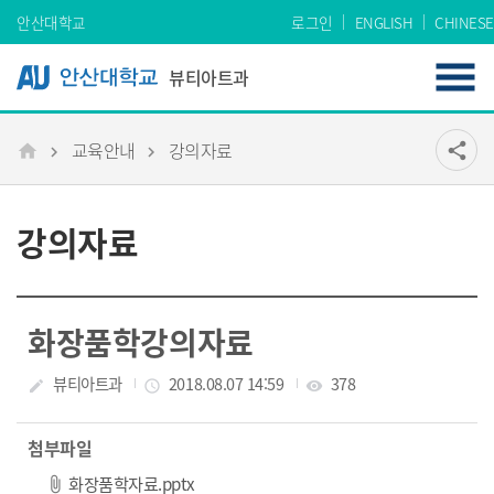
Skip Menu
안산대학교
로그인
ENGLISH
CHINESE
뷰티아트과
교육안내
강의자료
공유
share
메인
강의자료
화장품학강의자료
작성자
뷰티아트과
작성일
2018.08.07 14:59
조회수
378
create
access_time
visibility
첨부파일
파일 다운로드
화장품학자료.pptx