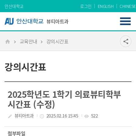
Skip Menu
안산대학교
로그인
ENGLISH
CHINESE
뷰티아트과
교육안내
강의시간표
공유
share
메인
강의시간표
2025학년도 1학기 의료뷰티학부
시간표 (수정)
작성자
뷰티아트과
작성일
2025.02.16 15:45
조회수
522
create
access_time
visibility
첨부파일