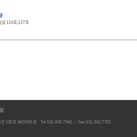
글
실 116호,117호
실
유관 105호 뷰티아트과
Tel 031.400.7040
｜
Fax 031.363.7705