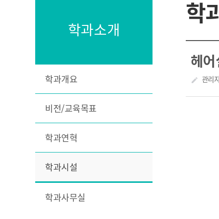
학
학과소개
헤어실
학과개요
작성자
관리
create
비전/교육목표
학과연혁
학과시설
학과사무실