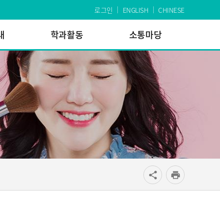
로그인
ENGLISH
CHINESE
내
학과활동
소통마당
공유
share
print