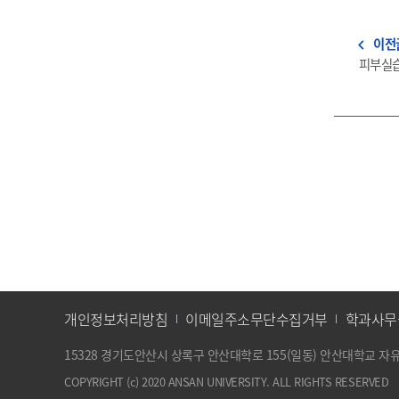
이전
navigate_before
피부실습
개인정보처리방침
이메일주소무단수집거부
학과사무
15328 경기도안산시 상록구 안산대학로 155(일동) 안산대학교 자
COPYRIGHT (c) 2020 ANSAN UNIVERSITY. ALL RIGHTS RESERVED