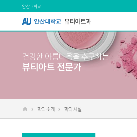
Skip Menu
안산대학교
뷰티아트과
건강한 아름다움을 추구하는
뷰티아트 전문가
학과소개
학과시설
메인