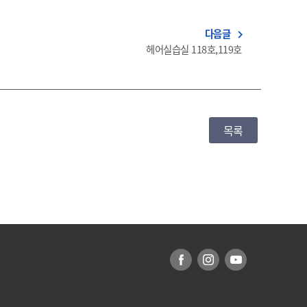
다음글
navigate_next
헤어실습실 118호,119호
목록