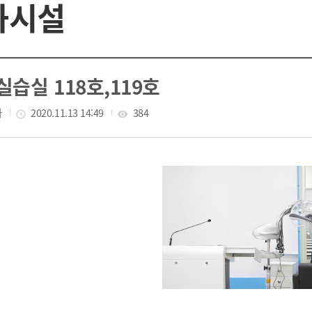
과시설
습실 118호,119호
자
작성일
2020.11.13 14:49
조회수
384
access_time
visibility