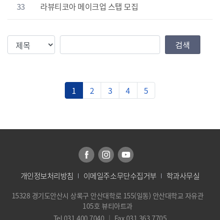
33
라뷰티코아 메이크업 스탭 모집
검색조건
검색값
검색
1
2
3
4
5
개인정보처리방침
이메일주소무단수집거부
학과사무실
15328 경기도안산시 상록구 안산대학로 155(일동) 안산대학교 자유관
105호 뷰티아트과
Tel 031.400.7040
｜
Fax 031.363.7705