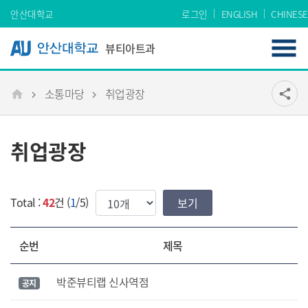
Skip Menu
안산대학교
로그인
ENGLISH
CHINESE
뷰티아트과
소통마당
취업광장
공유
share
메인
취업광장
한번에 보여질 게시물 갯수
Total :
42
건 (
1
/5)
순번
제목
박준뷰티랩 신사역점
공지