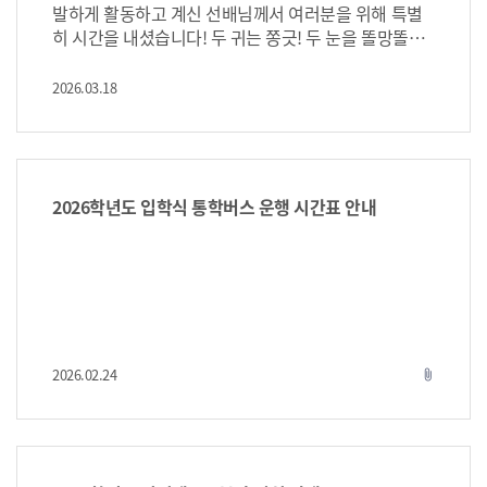
발하게 활동하고 계신 선배님께서 여러분을 위해 특별
히 시간을 내셨습니다! 두 귀는 쫑긋! 두 눈을 똘망똘망!
두 손은 바쁘게 필기 준비! 질문거리 한가득 준비해서, R
U ready? 메이크업 : 신세계인터내셔날 임소연 부장님
2026.03.18
(02학번 선배님) 헤어 : 비오른헤어 압구정로데오점 원
장님(12학번 선배님)
2026학년도 입학식 통학버스 운행 시간표 안내
2026.02.24
attach_file