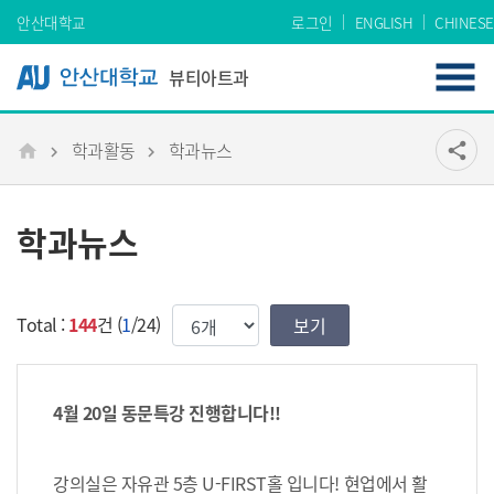
Skip Menu
안산대학교
로그인
ENGLISH
CHINESE
뷰티아트과
학과활동
학과뉴스
공유
share
메인
학과뉴스
한번에 보여질 게시물 갯수
Total :
144
건 (
1
/24)
4월 20일 동문특강 진행합니다!!
강의실은 자유관 5층 U-FIRST홀 입니다! 현업에서 활