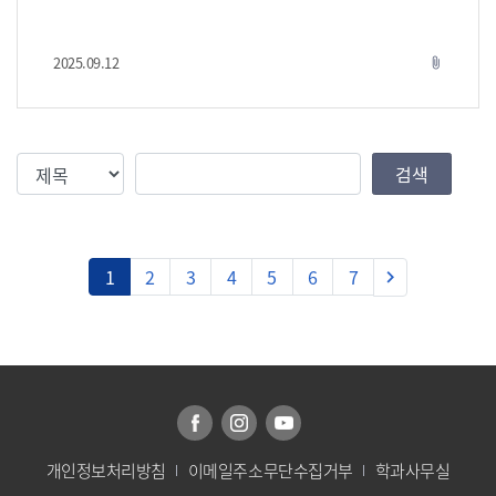
2025.09.12
attach_file
검색조건
검색값
검색
다음
1
2
3
4
5
6
7
keyboard_arrow_right
개인정보처리방침
이메일주소무단수집거부
학과사무실