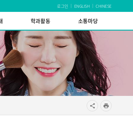
로그인
ENGLISH
CHINESE
내
학과활동
소통마당
공유
share
print