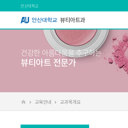
Skip Menu
안산대학교
뷰티아트과
건강한 아름다움을 추구하는
뷰티아트 전문가
교육안내
교과목개요
메인