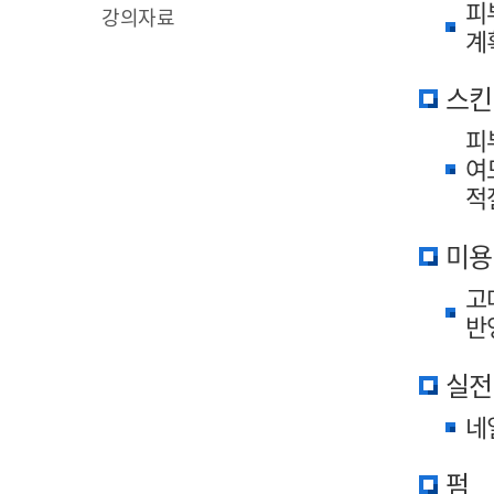
피
강의자료
계
스킨
피
여
적
미용
고
반
실전
네
펌