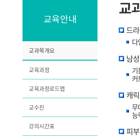
교
교육안내
드라
다
교과목개요
남성
기
교육과정
커
교육과정로드맵
캐릭
무
교수진
능
강의시간표
피부